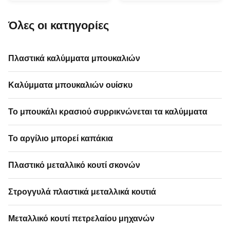
spray,4 colours for decoration 2.
Hairsprays & styling sprays: To
used in carzy parties and
secure a style and keep it in
festivals , like New Year ,
place Hair mousses: To provide
Όλες οι κατηγορίες
Christmas Eve , Chiristmas Day
conditioning, additional volume
, Outdoor or Indoor party and
and hold Hair shines: To provide
Wedding, ...
a ...
Πλαστικά καλύμματα μπουκαλιών
Καλύμματα μπουκαλιών ουίσκυ
Το μπουκάλι κρασιού συρρικνώνεται τα καλύμματα
Το αργίλιο μπορεί καπάκια
Πλαστικό μεταλλικό κουτί σκονών
Στρογγυλά πλαστικά μεταλλικά κουτιά
Μεταλλικό κουτί πετρελαίου μηχανών