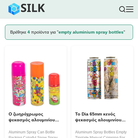
Βρέθηκε
4
προϊόντα για "
empty aluminium spray bottles
"
Ο ζωηρόχρωμος
Το Dia 65mm κενός
ψεκασμός αλουμινίου
ψεκασμός αλουμινίου
χιονιού αφρού μπορεί
λευκοσιδήρου μπορεί
μπουκάλια 250ml Dia
προσαρμοσμένη
Aluminum Spray Can Bottle
Aluminum Spray Bottles Empty
45mm για τη διακόσμηση
μεταλλική επίδραση να
Packing Colorful Snow Spray
Tinplate Manual Crimping For 2