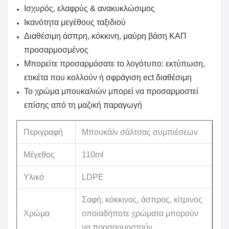
Ισχυρός, ελαφρύς & ανακυκλώσιμος
Ικανότητα μεγέθους ταξιδιού
Διαθέσιμη άσπρη, κόκκινη, μαύρη βάση ΚΑΠ
προσαρμοσμένος
Μπορείτε προσαρμόσατε το λογότυπο: εκτύπωση,
ετικέτα που κολλούν ή σφράγιση ect διαθέσιμη
Το χρώμα μπουκαλιών μπορεί να προσαρμοστεί
επίσης από τη μαζική παραγωγή
Περιγραφή
Μπουκάλι σάλτσας συμπιέσεων
Μέγεθος
110ml
Υλικό
LDPE
Σαφή, κόκκινος
, άσπρος, κίτρινος
Χρώμα
οποιαδήποτε χρώματα μπορούν
να προσαρμοστούν