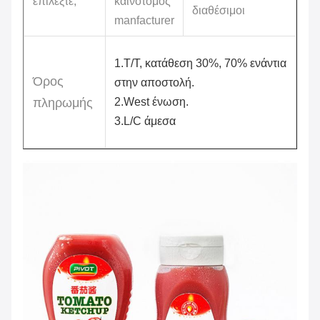
επιλέξτε;
καινοτόμος
διαθέσιμοι
manfacturer
1.T/T, κατάθεση 30%, 70% ενάντια
Όρος
στην αποστολή.
πληρωμής
2.West ένωση.
3.L/C άμεσα