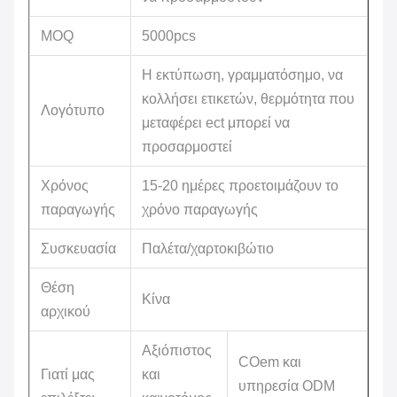
MOQ
5000pcs
Η εκτύπωση, γραμματόσημο, να
κολλήσει ετικετών, θερμότητα που
Λογότυπο
μεταφέρει ect μπορεί να
προσαρμοστεί
Χρόνος
15-20 ημέρες προετοιμάζουν το
παραγωγής
χρόνο παραγωγής
Συσκευασία
Παλέτα/χαρτοκιβώτιο
Θέση
Κίνα
αρχικού
Αξιόπιστος
COem και
Γιατί μας
και
υπηρεσία ODM